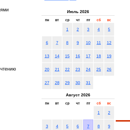
лями
Июль 2026
пн
вт
ср
чт
пт
сб
вс
1
2
3
4
5
6
7
8
9
10
11
12
13
14
15
16
17
18
19
очтению
20
21
22
23
24
25
26
27
28
29
30
31
Август 2026
пн
вт
ср
чт
пт
сб
вс
1
2
3
4
5
6
7
8
9