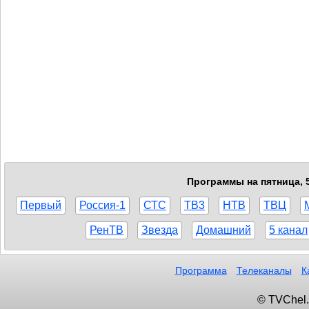
Программы на пятница, 5
Первый
Россия-1
СТС
ТВ3
НТВ
ТВЦ
РенТВ
Звезда
Домашний
5 канал
Программа
Телеканалы
К
© TVChel.