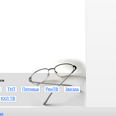
лов
е
ТНТ
Пятница
РенТВ
Звезда
КХЛ ТВ
ки