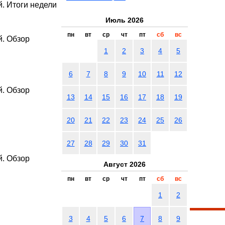
. Итоги недели
Июль 2026
пн
вт
ср
чт
пт
сб
вс
й. Обзор
1
2
3
4
5
6
7
8
9
10
11
12
й. Обзор
13
14
15
16
17
18
19
20
21
22
23
24
25
26
27
28
29
30
31
й. Обзор
Август 2026
пн
вт
ср
чт
пт
сб
вс
1
2
3
4
5
6
7
8
9