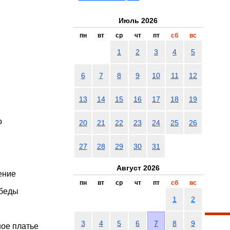
Июль 2026
пн
вт
ср
чт
пт
сб
вс
1
2
3
4
5
6
7
8
9
10
11
12
13
14
15
16
17
18
19
о
20
21
22
23
24
25
26
27
28
29
30
31
Август 2026
ение
пн
вт
ср
чт
пт
сб
вс
обеды
1
2
3
4
5
6
7
8
9
ное платье