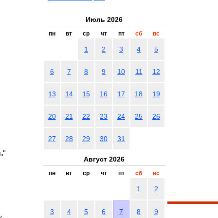
Июль 2026
пн
вт
ср
чт
пт
сб
вс
1
2
3
4
5
6
7
8
9
10
11
12
13
14
15
16
17
18
19
20
21
22
23
24
25
26
27
28
29
30
31
ь"
Август 2026
пн
вт
ср
чт
пт
сб
вс
1
2
3
4
5
6
7
8
9