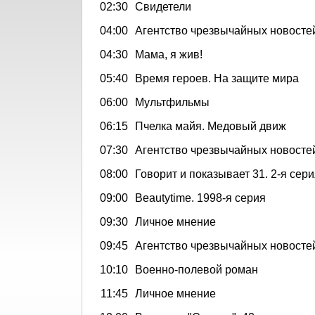
02:30
Свидетели
04:00
Агентство чрезвычайных новосте
04:30
Мама, я жив!
05:40
Время героев. На защите мира
06:00
Мультфильмы
06:15
Пчелка майя. Медовый движ
07:30
Агентство чрезвычайных новосте
08:00
Говорит и показывает 31. 2-я сер
09:00
Beautytime. 1998-я серия
09:30
Личное мнение
09:45
Агентство чрезвычайных новосте
10:10
Военно-полевой роман
11:45
Личное мнение