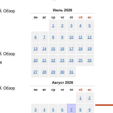
Июль 2026
й. Обзор
пн
вт
ср
чт
пт
сб
вс
1
2
3
4
5
6
7
8
9
10
11
12
13
14
15
16
17
18
19
й. Обзор
20
21
22
23
24
25
26
ия
27
28
29
30
31
Август 2026
й. Обзор
пн
вт
ср
чт
пт
сб
вс
1
2
3
4
5
6
7
8
9