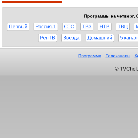
Программы на четверг, 
Первый
Россия-1
СТС
ТВ3
НТВ
ТВЦ
РенТВ
Звезда
Домашний
5 канал
Программа
Телеканалы
К
© TVChel.