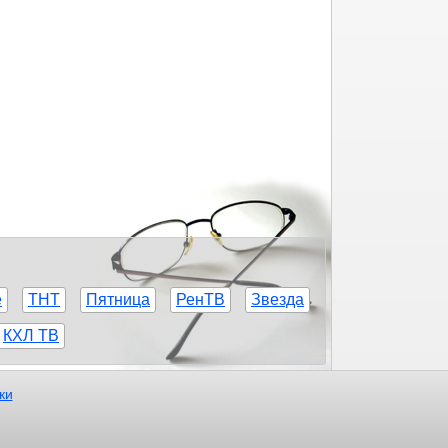
е
ТНТ
Пятница
РенТВ
Звезда
КХЛ ТВ
ки