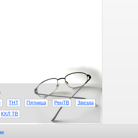
в
е
ТНТ
Пятница
РенТВ
Звезда
КХЛ ТВ
ки