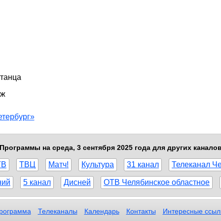
 танца
аж
етербург»
Программы на среда, 3 сентября 2025 года для других канало
ТВ
ТВЦ
Матч!
Культура
31 канал
Телеканал Ч
ний
5 канал
Дисней
ОТВ Челябинское областное
рограмма
Телеканалы
Календарь
Контакты
Интересные ссыл