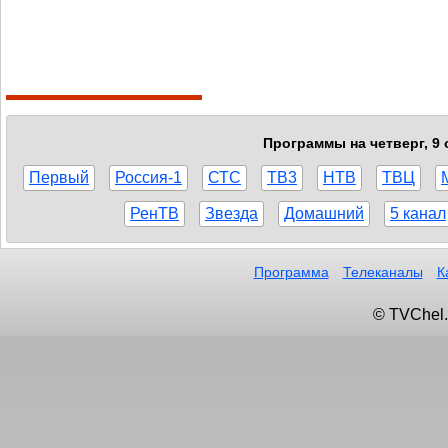
Программы на четверг, 9 
Первый
Россия-1
СТС
ТВ3
НТВ
ТВЦ
РенТВ
Звезда
Домашний
5 канал
Программа
Телеканалы
К
© TVChel.