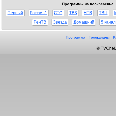
Программы на воскресенье, 1
Первый
Россия-1
СТС
ТВ3
НТВ
ТВЦ
РенТВ
Звезда
Домашний
5 канал
Программа
Телеканалы
К
© TVChel.