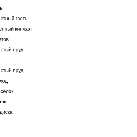
ты
етный гость
рённый кинжал
етов
истый пруд
истый пруд
 ход
осёлок
теж
 диска