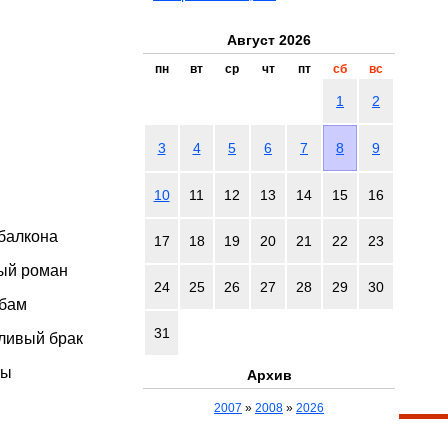
Август 2026
пн
вт
ср
чт
пт
сб
вс
1
2
3
4
5
6
7
8
9
10
11
12
13
14
15
16
 балкона
17
18
19
20
21
22
23
ный роман
24
25
26
27
28
29
30
убам
31
тливый брак
ты
Архив
2007
»
2008
»
2026