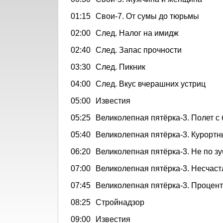
01:15
Свои-7. От сумы до тюрьмы
02:00
След. Налог на имидж
02:40
След. Запас прочности
03:30
След. Пикник
04:00
След. Вкус вчерашних устриц
05:00
Известия
05:25
Великолепная пятёрка-3. Полет с
05:40
Великолепная пятёрка-3. Курорт
06:20
Великолепная пятёрка-3. Не по з
07:00
Великолепная пятёрка-3. Несчас
07:45
Великолепная пятёрка-3. Процен
08:25
Стройнадзор
09:00
Известия