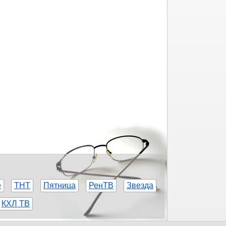
е
ТНТ
Пятница
РенТВ
Звезда
КХЛ ТВ