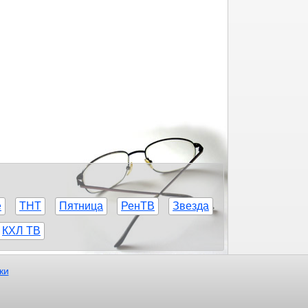
е
ТНТ
Пятница
РенТВ
Звезда
КХЛ ТВ
ки