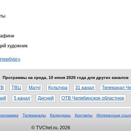
еты
рафини
щий художник
етербург»
Программы на среда, 10 июня 2026 года для других каналов
ТВ
ТВЦ
Матч!
Культура
31 канал
Телеканал Ч
ний
5 канал
Дисней
ОТВ Челябинское областное
рограмма
Телеканалы
Календарь
Контакты
Интересные ссыл
© TVChel.ru, 2026