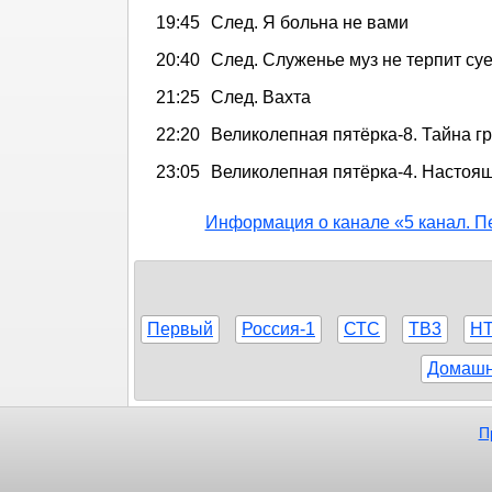
19:45
След. Я больна не вами
20:40
След. Служенье муз не терпит су
21:25
След. Вахта
22:20
Великолепная пятёрка-8. Тайна г
23:05
Великолепная пятёрка-4. Настоя
Информация о канале «5 канал. П
Первый
Россия-1
СТС
ТВ3
Н
Домаш
П