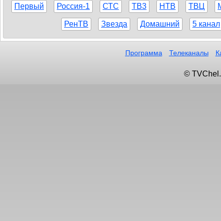
Первый
Россия-1
СТС
ТВ3
НТВ
ТВЦ
РенТВ
Звезда
Домашний
5 канал
Программа
Телеканалы
К
© TVChel.