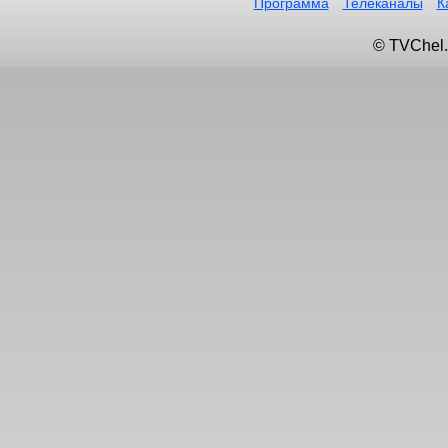
Программа
Телеканалы
К
© TVChel.