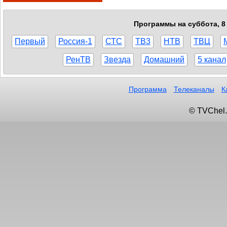
Программы на суббота, 8 
Первый
Россия-1
СТС
ТВ3
НТВ
ТВЦ
РенТВ
Звезда
Домашний
5 канал
Программа
Телеканалы
К
© TVChel.