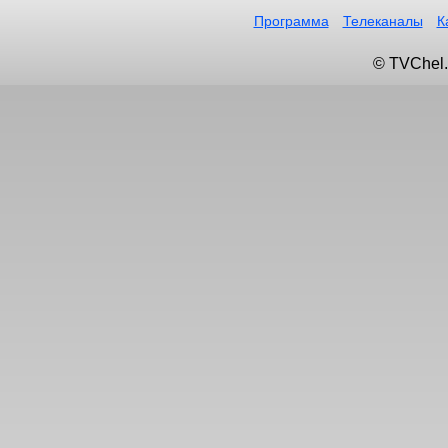
Программа
Телеканалы
К
© TVChel.