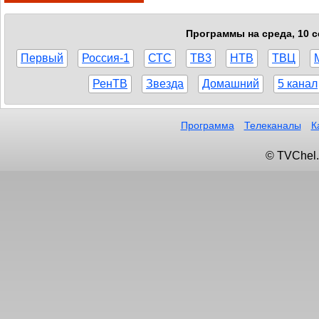
Программы на среда, 10 с
Первый
Россия-1
СТС
ТВ3
НТВ
ТВЦ
РенТВ
Звезда
Домашний
5 канал
Программа
Телеканалы
К
© TVChel.