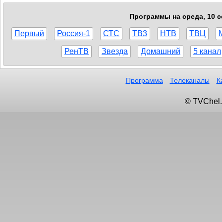
Программы на среда, 10 с
Первый
Россия-1
СТС
ТВ3
НТВ
ТВЦ
РенТВ
Звезда
Домашний
5 канал
Программа
Телеканалы
К
© TVChel.