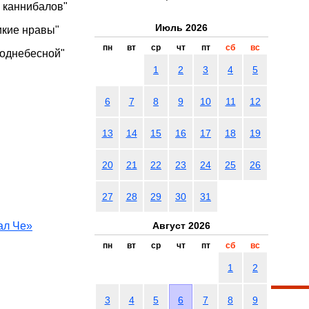
 каннибалов"
Июль 2026
икие нравы"
пн
вт
ср
чт
пт
сб
вс
Поднебесной"
1
2
3
4
5
6
7
8
9
10
11
12
13
14
15
16
17
18
19
20
21
22
23
24
25
26
27
28
29
30
31
ал Че»
Август 2026
пн
вт
ср
чт
пт
сб
вс
1
2
3
4
5
6
7
8
9