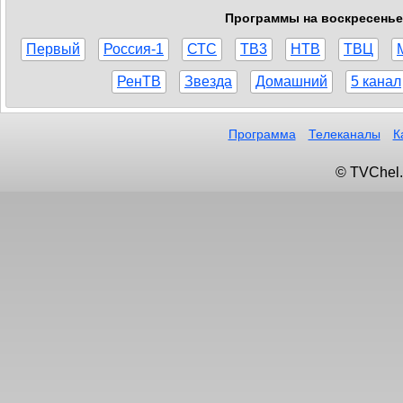
Программы на воскресенье,
Первый
Россия-1
СТС
ТВ3
НТВ
ТВЦ
РенТВ
Звезда
Домашний
5 канал
Программа
Телеканалы
К
© TVChel.