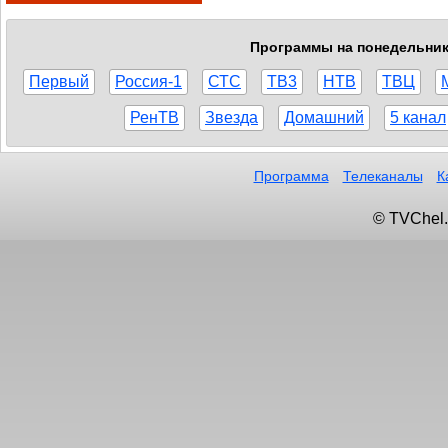
Программы на понедельник,
Первый
Россия-1
СТС
ТВ3
НТВ
ТВЦ
РенТВ
Звезда
Домашний
5 канал
Программа
Телеканалы
К
© TVChel.