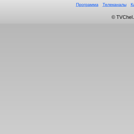
Программа
Телеканалы
К
© TVChel.