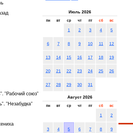
вь
Июль 2026
азад
пн
вт
ср
чт
пт
сб
вс
1
2
3
4
5
6
7
8
9
10
11
12
13
14
15
16
17
18
19
20
21
22
23
24
25
26
27
28
29
30
31
". "Рабочий союз"
Август 2026
". "Незабудка"
пн
вт
ср
чт
пт
сб
вс
1
2
жениха
3
4
5
6
7
8
9