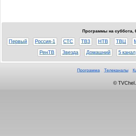
Программы на суббота, 6
Первый
Россия-1
СТС
ТВ3
НТВ
ТВЦ
РенТВ
Звезда
Домашний
5 канал
Программа
Телеканалы
К
© TVChel.