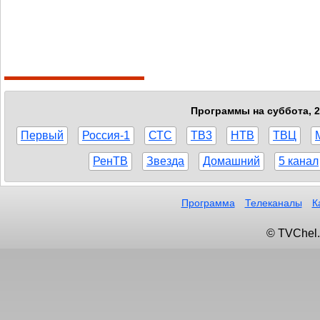
Программы на суббота, 2
Первый
Россия-1
СТС
ТВ3
НТВ
ТВЦ
РенТВ
Звезда
Домашний
5 канал
Программа
Телеканалы
К
© TVChel.