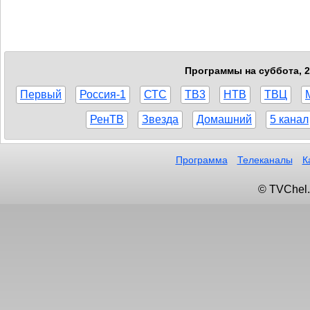
Программы на суббота, 2
Первый
Россия-1
СТС
ТВ3
НТВ
ТВЦ
РенТВ
Звезда
Домашний
5 канал
Программа
Телеканалы
К
© TVChel.