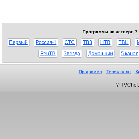
Программы на четверг, 7
Первый
Россия-1
СТС
ТВ3
НТВ
ТВЦ
РенТВ
Звезда
Домашний
5 канал
Программа
Телеканалы
К
© TVChel.