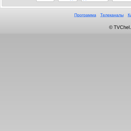
Программа
Телеканалы
К
© TVChel.