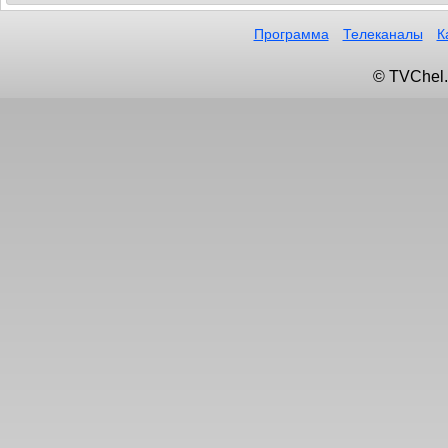
Программа
Телеканалы
К
© TVChel.