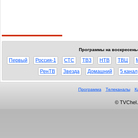
Программы на воскресенье,
Первый
Россия-1
СТС
ТВ3
НТВ
ТВЦ
РенТВ
Звезда
Домашний
5 канал
Программа
Телеканалы
К
© TVChel.