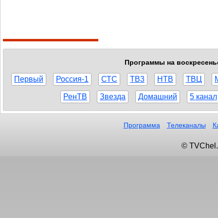
Программы на воскресенье,
Первый
Россия-1
СТС
ТВ3
НТВ
ТВЦ
РенТВ
Звезда
Домашний
5 канал
Программа
Телеканалы
К
© TVChel.