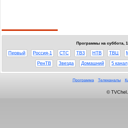
Программы на суббота, 1
Первый
Россия-1
СТС
ТВ3
НТВ
ТВЦ
РенТВ
Звезда
Домашний
5 канал
Программа
Телеканалы
К
© TVChel.