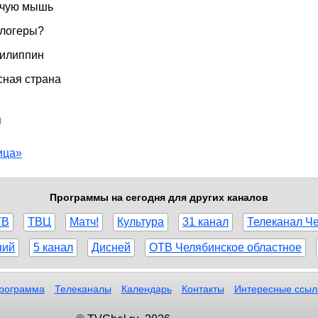
тучую мышь
блогеры?
Филиппин
сная страна
я
ица»
Программы на сегодня для других каналов
ТВ
ТВЦ
Матч!
Культура
31 канал
Телеканал Ч
ний
5 канал
Дисней
ОТВ Челябинское областное
рограмма
Телеканалы
Календарь
Контакты
Интересные ссыл