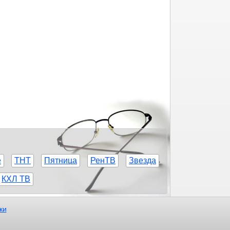
е
ТНТ
Пятница
РенТВ
Звезда
КХЛ ТВ
ки