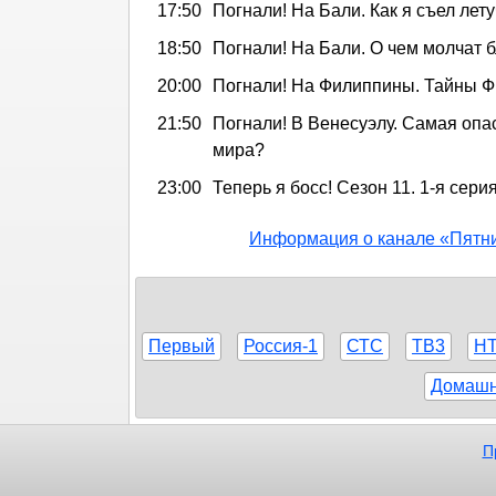
17:50
Погнали! На Бали. Как я съел ле
18:50
Погнали! На Бали. О чем молчат 
20:00
Погнали! На Филиппины. Тайны 
21:50
Погнали! В Венесуэлу. Самая опа
мира?
23:00
Теперь я босс! Сезон 11. 1-я сери
Информация о канале «Пятн
Первый
Россия-1
СТС
ТВ3
Н
Домаш
П