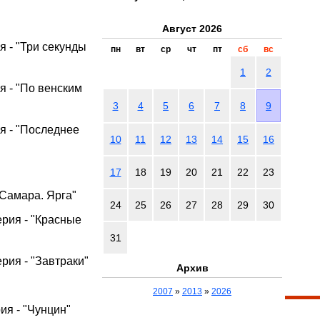
Август 2026
я - "Три секунды
пн
вт
ср
чт
пт
сб
вс
1
2
я - "По венским
3
4
5
6
7
8
9
ия - "Последнее
10
11
12
13
14
15
16
17
18
19
20
21
22
23
"Самара. Ярга"
24
25
26
27
28
29
30
ерия - "Красные
31
ерия - "Завтраки"
Архив
2007
»
2013
»
2026
ия - "Чунцин"