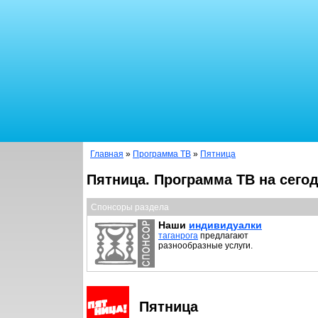
Главная
»
Программа ТВ
»
Пятница
Пятница. Программа ТВ на сего
Спонсоры раздела
Наши
индивидуалки
таганрога
предлагают
разнообразные услуги.
Пятница