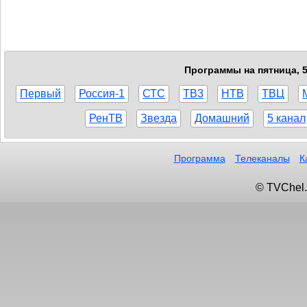
Программы на пятница, 5
Первый
Россия-1
СТС
ТВ3
НТВ
ТВЦ
РенТВ
Звезда
Домашний
5 канал
Программа
Телеканалы
К
© TVChel.