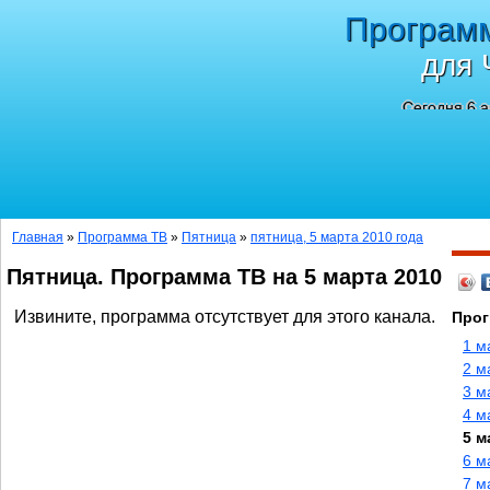
Програм
для 
Сегодня 6 а
Главная
»
Программа ТВ
»
Пятница
»
пятница, 5 марта 2010 года
Пятница. Программа ТВ на 5 марта 2010
Извините, программа отсутствует для этого канала.
Прог
1 м
2 м
3 м
4 м
5 м
6 м
7 м