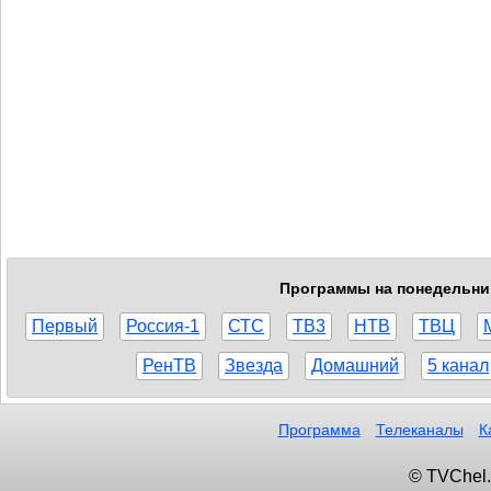
Программы на понедельник,
Первый
Россия-1
СТС
ТВ3
НТВ
ТВЦ
РенТВ
Звезда
Домашний
5 канал
Программа
Телеканалы
К
© TVChel.