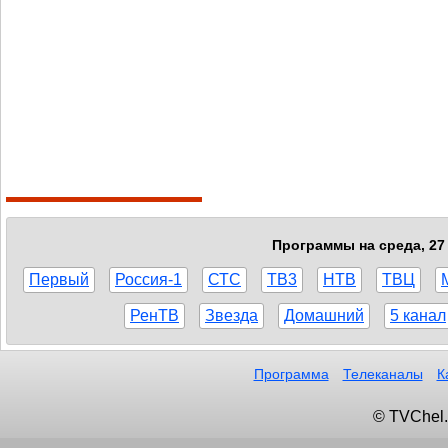
Программы на среда, 27 
Первый
Россия-1
СТС
ТВ3
НТВ
ТВЦ
РенТВ
Звезда
Домашний
5 канал
Программа
Телеканалы
К
© TVChel.