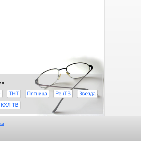
ов
е
ТНТ
Пятница
РенТВ
Звезда
КХЛ ТВ
ки