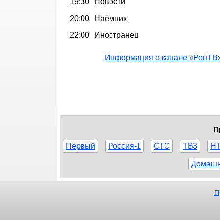
19:30
Новости
20:00
Наёмник
22:00
Иностранец
Информация о канале «РенТВ
П
Первый
Россия-1
СТС
ТВ3
Н
Домаш
П