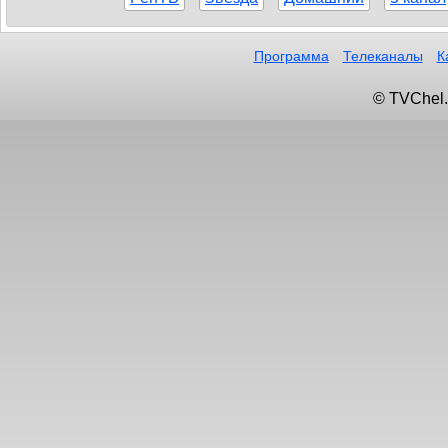
Программа
Телеканалы
К
© TVChel.