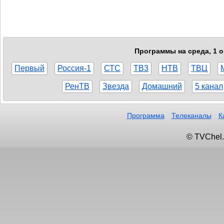
Программы на среда, 1 о
Первый
Россия-1
СТС
ТВ3
НТВ
ТВЦ
РенТВ
Звезда
Домашний
5 канал
Программа
Телеканалы
К
© TVChel.