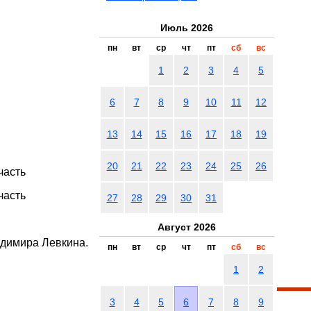
Июль 2026
пн
вт
ср
чт
пт
сб
вс
1
2
3
4
5
6
7
8
9
10
11
12
13
14
15
16
17
18
19
20
21
22
23
24
25
26
часть
часть
27
28
29
30
31
Август 2026
димира Левкина.
пн
вт
ср
чт
пт
сб
вс
1
2
3
4
5
6
7
8
9