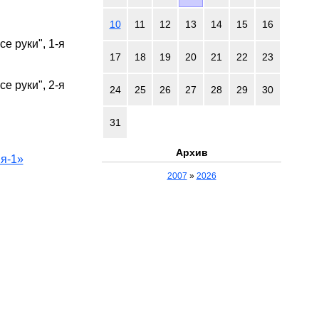
10
11
12
13
14
15
16
е руки", 1-я
17
18
19
20
21
22
23
е руки", 2-я
24
25
26
27
28
29
30
31
Архив
я-1»
2007
»
2026