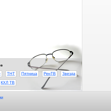
ов
е
ТНТ
Пятница
РенТВ
Звезда
КХЛ ТВ
ки