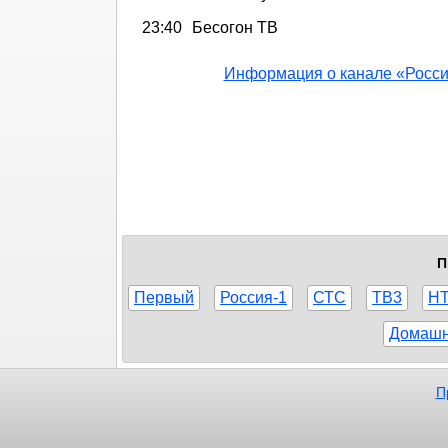
23:40
Бесогон ТВ
Информация о канале «Росси
П
Первый
Россия-1
СТС
ТВ3
Н
Домаш
П