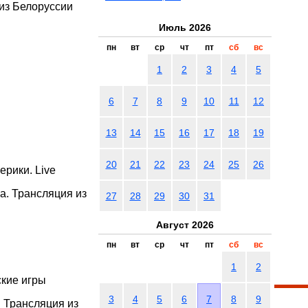
 из Белоруссии
Июль 2026
пн
вт
ср
чт
пт
сб
вс
1
2
3
4
5
6
7
8
9
10
11
12
13
14
15
16
17
18
19
20
21
22
23
24
25
26
рики. Live
а. Трансляция из
27
28
29
30
31
Август 2026
пн
вт
ср
чт
пт
сб
вс
1
2
кие игры
3
4
5
6
7
8
9
 Трансляция из