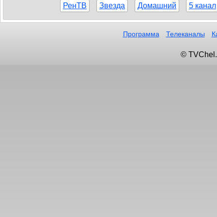
РенТВ
Звезда
Домашний
5 канал
Программа
Телеканалы
К
© TVChel.