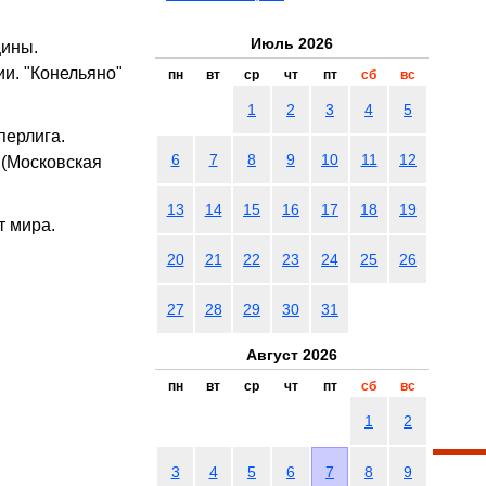
Июль 2026
щины.
и. "Конельяно"
пн
вт
ср
чт
пт
сб
вс
1
2
3
4
5
перлига.
6
7
8
9
10
11
12
 (Московская
13
14
15
16
17
18
19
 мира.
20
21
22
23
24
25
26
27
28
29
30
31
Август 2026
пн
вт
ср
чт
пт
сб
вс
1
2
3
4
5
6
7
8
9