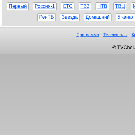
Первый
Россия-1
СТС
ТВ3
НТВ
ТВЦ
РенТВ
Звезда
Домашний
5 канал
Программа
Телеканалы
К
© TVChel.