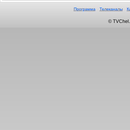
Программа
Телеканалы
К
© TVChel.