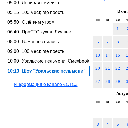
05:00
Ленивая семейка
Июль
05:15
100 мест, где поесть
пн
вт
ср
ч
05:50
С лёгким утром!
1
06:40
ПроСТО кухня. Лучшее
08:00
Вам и не снилось
6
7
8
09:00
100 мест, где поесть
13
14
15
1
10:00
Уральские пельмени. Смехbook
20
21
22
2
10:10
Шоу "Уральские пельмени"
27
28
29
3
Информация о канале «СТС»
Авгус
пн
вт
ср
ч
3
4
5