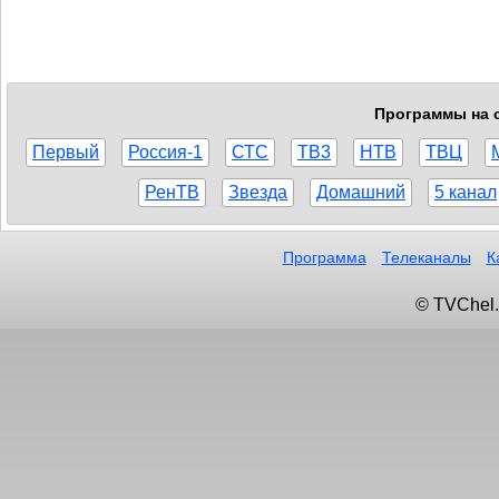
Программы на с
Первый
Россия-1
СТС
ТВ3
НТВ
ТВЦ
РенТВ
Звезда
Домашний
5 канал
Программа
Телеканалы
К
© TVChel.