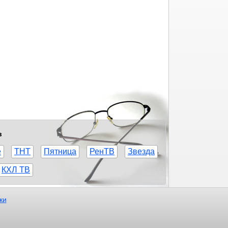
в
е
ТНТ
Пятница
РенТВ
Звезда
КХЛ ТВ
ки