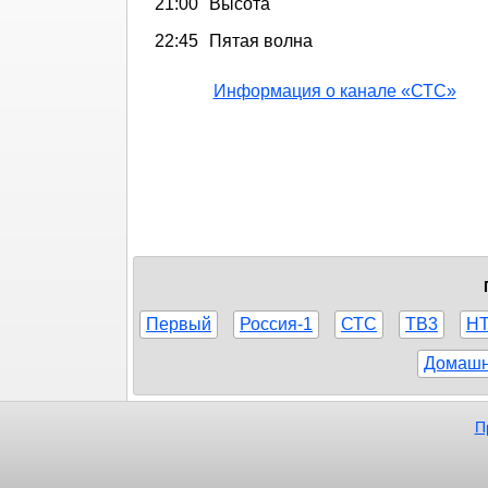
21:00
Высота
22:45
Пятая волна
Информация о канале «СТС»
Первый
Россия-1
СТС
ТВ3
Н
Домаш
П