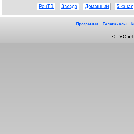
РенТВ
Звезда
Домашний
5 канал
Программа
Телеканалы
К
© TVChel.